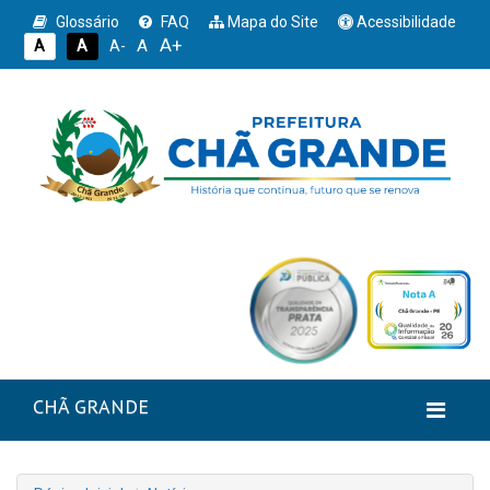
Glossário
FAQ
Mapa do Site
Acessibilidade
A+
A
A
A
A-
CHÃ GRANDE