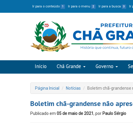
Ir para o conteúdo
Ir para o menu
Ir para a busca
Ir
1
2
3
Início
Chã Grande
Governo
Se
Página Inicial
Notícias
Boletim chã-grandense n
Boletim chã-grandense não aprese
Publicado em
05 de maio de 2021
, por
Paulo Sérgio