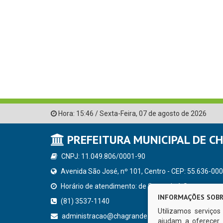
Hora:
15:46
/
Sexta-Feira
,
07 de agosto de 2026
PREFEITURA MUNICIPAL DE C
CNPJ: 11.049.806/0001-90
Avenida São José, nº 101, Centro - CEP: 55.636-000
Horário de atendimento: de Segunda à Sexta, a parti
INFORMAÇÕES SOBR
(81) 3537-1140
Utilizamos serviço
administracao@chagrande.pe.gov.br
ajudam a oferecer 