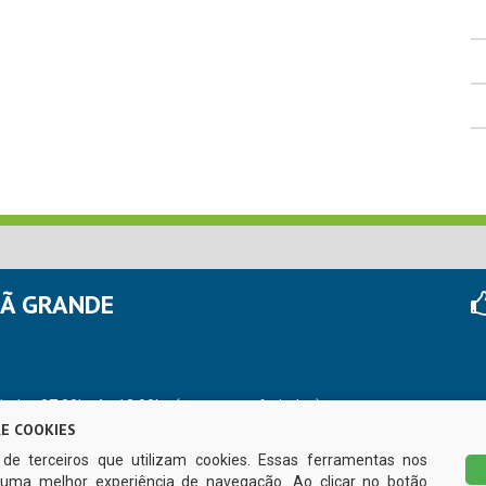
HÃ GRANDE
r das 07:00hs às 13:00hs (exceto nos feriados)
E COOKIES
s de terceiros que utilizam cookies. Essas ferramentas nos
uma melhor experiência de navegação. Ao clicar no botão