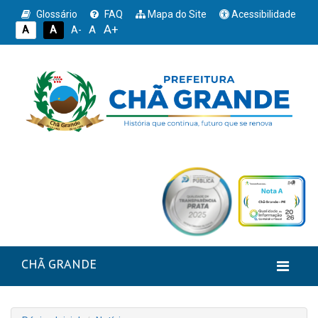
Glossário
FAQ
Mapa do Site
Acessibilidade
A+
A
A
A
A-
CHÃ GRANDE