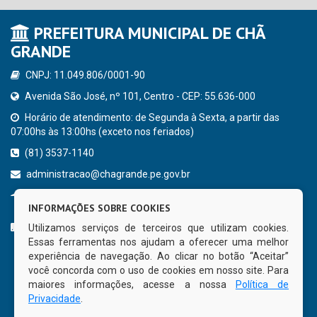
PREFEITURA MUNICIPAL DE CHÃ
GRANDE
CNPJ: 11.049.806/0001-90
Avenida São José, nº 101, Centro - CEP: 55.636-000
Horário de atendimento: de Segunda à Sexta, a partir das
07:00hs às 13:00hs (exceto nos feriados)
(81) 3537-1140
administracao@chagrande.pe.gov.br
Chã Grande - PE
INFORMAÇÕES SOBRE COOKIES
CURTA NOSSA FAN PAGE
Utilizamos serviços de terceiros que utilizam cookies.
Essas ferramentas nos ajudam a oferecer uma melhor
experiência de navegação. Ao clicar no botão “Aceitar”
você concorda com o uso de cookies em nosso site. Para
maiores informações, acesse a nossa
Política de
Privacidade
.