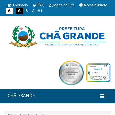
Glossário
FAQ
Mapa do Site
Acessibilidade
A+
A
A
A
A-
CHÃ GRANDE