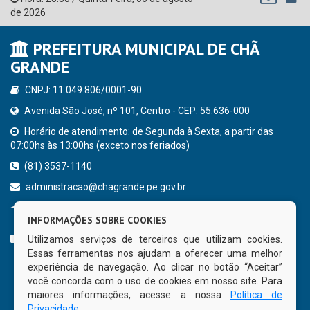
de 2026
PREFEITURA MUNICIPAL DE CHÃ
GRANDE
CNPJ: 11.049.806/0001-90
Avenida São José, nº 101, Centro - CEP: 55.636-000
Horário de atendimento: de Segunda à Sexta, a partir das
07:00hs às 13:00hs (exceto nos feriados)
(81) 3537-1140
administracao@chagrande.pe.gov.br
Chã Grande - PE
INFORMAÇÕES SOBRE COOKIES
CURTA NOSSA FAN PAGE
Utilizamos serviços de terceiros que utilizam cookies.
Essas ferramentas nos ajudam a oferecer uma melhor
experiência de navegação. Ao clicar no botão “Aceitar”
você concorda com o uso de cookies em nosso site. Para
maiores informações, acesse a nossa
Política de
Privacidade
.