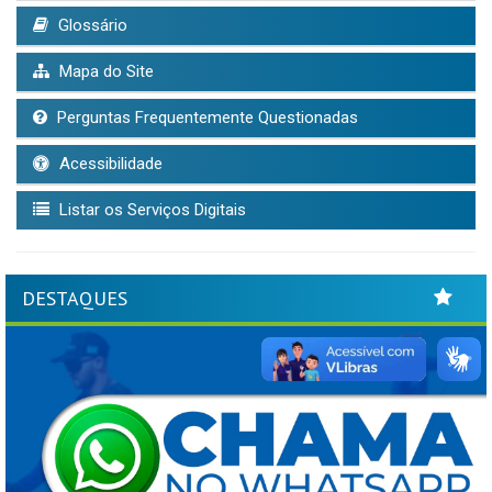
Glossário
Mapa do Site
Perguntas Frequentemente Questionadas
Acessibilidade
Listar os Serviços Digitais
DESTAQUES