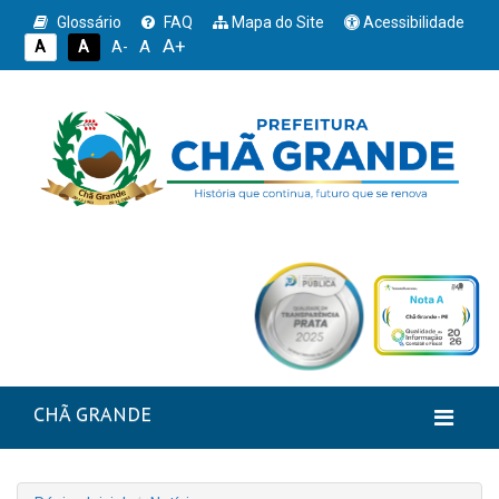
Glossário
FAQ
Mapa do Site
Acessibilidade
A+
A
A
A
A-
CHÃ GRANDE