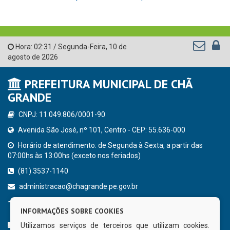
Hora:
02:31
/
Segunda-Feira
,
10 de
agosto de 2026
PREFEITURA MUNICIPAL DE CHÃ
GRANDE
CNPJ: 11.049.806/0001-90
Avenida São José, nº 101, Centro - CEP: 55.636-000
Horário de atendimento: de Segunda à Sexta, a partir das
07:00hs às 13:00hs (exceto nos feriados)
(81) 3537-1140
administracao@chagrande.pe.gov.br
Chã Grande - PE
INFORMAÇÕES SOBRE COOKIES
CURTA NOSSA FAN PAGE
Utilizamos serviços de terceiros que utilizam cookies.