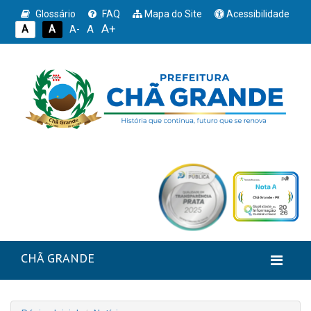
Glossário
FAQ
Mapa do Site
Acessibilidade
A+
A
A
A
A-
CHÃ GRANDE