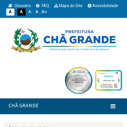
Glossário
FAQ
Mapa do Site
Acessibilidade
A+
A
A
A
A-
CHÃ GRANDE