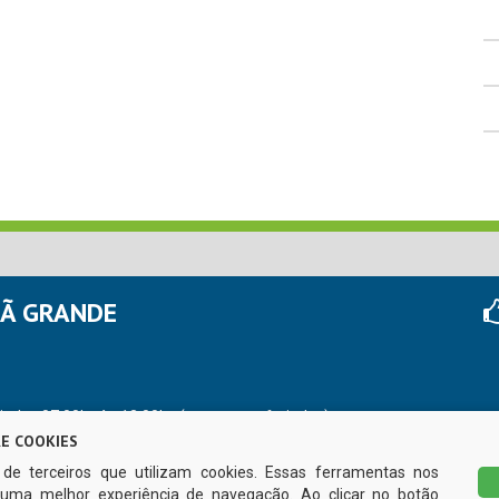
HÃ GRANDE
r das 07:00hs às 13:00hs (exceto nos feriados)
E COOKIES
s de terceiros que utilizam cookies. Essas ferramentas nos
uma melhor experiência de navegação. Ao clicar no botão