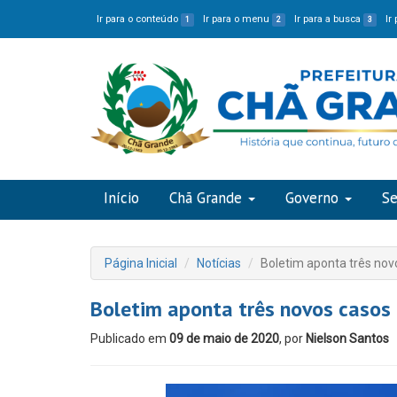
Ir para o conteúdo
Ir para o menu
Ir para a busca
Ir
1
2
3
Início
Chã Grande
Governo
Se
Página Inicial
Notícias
Boletim aponta três no
Boletim aponta três novos casos
Publicado em
09 de maio de 2020
, por
Nielson Santos