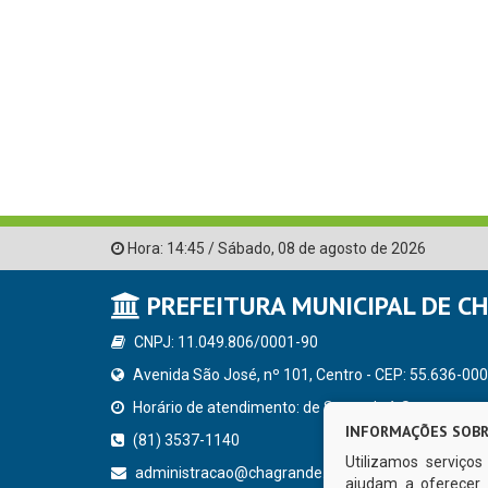
Hora:
14:45
/
Sábado
,
08 de agosto de 2026
PREFEITURA MUNICIPAL DE C
CNPJ: 11.049.806/0001-90
Avenida São José, nº 101, Centro - CEP: 55.636-000
Horário de atendimento: de Segunda à Sexta, a parti
INFORMAÇÕES SOBR
(81) 3537-1140
Utilizamos serviço
administracao@chagrande.pe.gov.br
ajudam a oferecer 