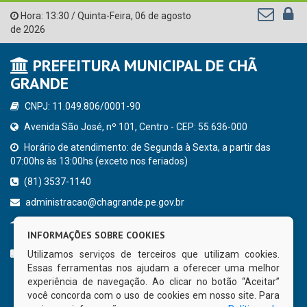
Hora:
13:30
/
Quinta-Feira
,
06 de agosto
de 2026
PREFEITURA MUNICIPAL DE CHÃ
GRANDE
CNPJ: 11.049.806/0001-90
Avenida São José, nº 101, Centro - CEP: 55.636-000
Horário de atendimento: de Segunda à Sexta, a partir das
07:00hs às 13:00hs (exceto nos feriados)
(81) 3537-1140
administracao@chagrande.pe.gov.br
Chã Grande - PE
INFORMAÇÕES SOBRE COOKIES
CURTA NOSSA FAN PAGE
Utilizamos serviços de terceiros que utilizam cookies.
Essas ferramentas nos ajudam a oferecer uma melhor
experiência de navegação. Ao clicar no botão “Aceitar”
você concorda com o uso de cookies em nosso site. Para