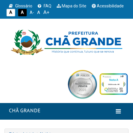
Glossário
FAQ
Mapa do Site
Acessibilidade
A+
A
A
A
A-
CHÃ GRANDE