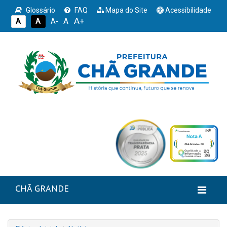
Glossário
FAQ
Mapa do Site
Acessibilidade
A+
A
A
A
A-
CHÃ GRANDE