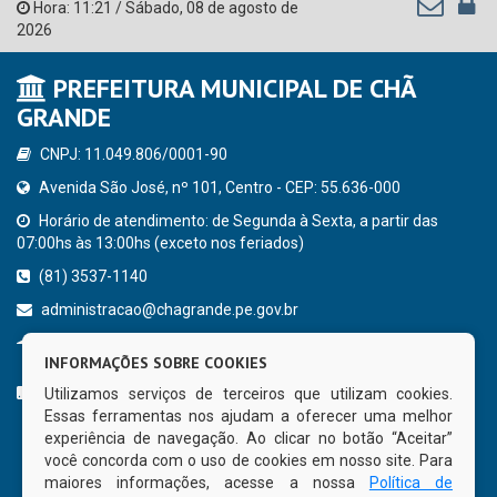
Hora:
11:21
/
Sábado
,
08 de agosto de
2026
PREFEITURA MUNICIPAL DE CHÃ
GRANDE
CNPJ: 11.049.806/0001-90
Avenida São José, nº 101, Centro - CEP: 55.636-000
Horário de atendimento: de Segunda à Sexta, a partir das
07:00hs às 13:00hs (exceto nos feriados)
(81) 3537-1140
administracao@chagrande.pe.gov.br
Chã Grande - PE
INFORMAÇÕES SOBRE COOKIES
CURTA NOSSA FAN PAGE
Utilizamos serviços de terceiros que utilizam cookies.
Essas ferramentas nos ajudam a oferecer uma melhor
experiência de navegação. Ao clicar no botão “Aceitar”
você concorda com o uso de cookies em nosso site. Para
maiores informações, acesse a nossa
Política de