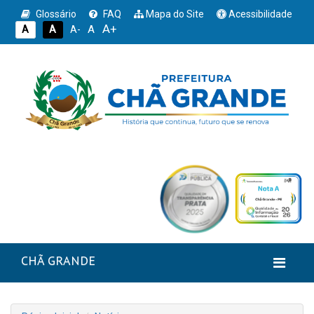
Glossário
FAQ
Mapa do Site
Acessibilidade
A+
A
A
A
A-
CHÃ GRANDE