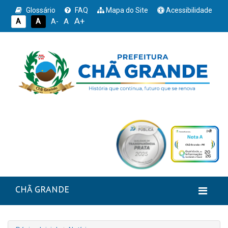
Glossário
FAQ
Mapa do Site
Acessibilidade
A+
A
A
A
A-
CHÃ GRANDE