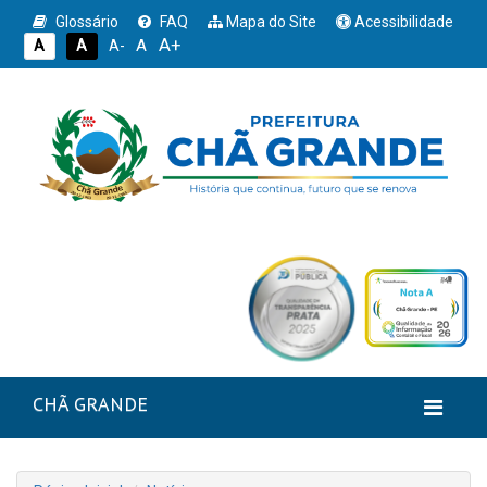
Glossário
FAQ
Mapa do Site
Acessibilidade
A+
A
A
A
A-
CHÃ GRANDE