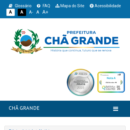
Glossário
FAQ
Mapa do Site
Acessibilidade
A+
A
A
A
A-
CHÃ GRANDE