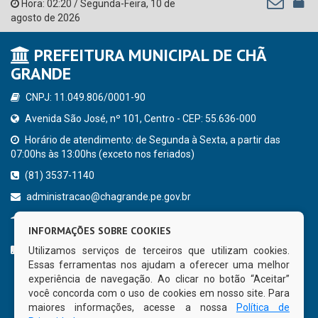
Hora:
02:20
/
Segunda-Feira
,
10 de
agosto de 2026
PREFEITURA MUNICIPAL DE CHÃ
GRANDE
CNPJ: 11.049.806/0001-90
Avenida São José, nº 101, Centro - CEP: 55.636-000
Horário de atendimento: de Segunda à Sexta, a partir das
07:00hs às 13:00hs (exceto nos feriados)
(81) 3537-1140
administracao@chagrande.pe.gov.br
Chã Grande - PE
INFORMAÇÕES SOBRE COOKIES
CURTA NOSSA FAN PAGE
Utilizamos serviços de terceiros que utilizam cookies.
Essas ferramentas nos ajudam a oferecer uma melhor
experiência de navegação. Ao clicar no botão “Aceitar”
você concorda com o uso de cookies em nosso site. Para
maiores informações, acesse a nossa
Política de