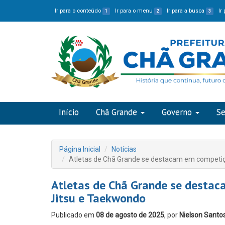
Ir para o conteúdo
Ir para o menu
Ir para a busca
Ir
1
2
3
Início
Chã Grande
Governo
Se
Página Inicial
Notícias
Atletas de Chã Grande se destacam em competiç
Atletas de Chã Grande se destac
Jitsu e Taekwondo
Publicado em
08 de agosto de 2025
, por
Nielson Santo