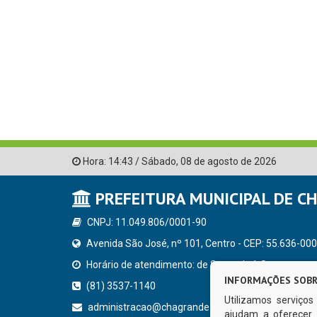
Hora:
14:43
/
Sábado
,
08 de agosto de 2026
PREFEITURA MUNICIPAL DE C
CNPJ: 11.049.806/0001-90
Avenida São José, nº 101, Centro - CEP: 55.636-000
Horário de atendimento: de Segunda à Sexta, a parti
INFORMAÇÕES SOBR
(81) 3537-1140
Utilizamos serviço
administracao@chagrande.pe.gov.br
ajudam a oferecer 