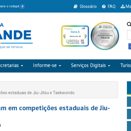
Glossário
FAQ
Ma
 para o rodapé
4
cretarias
Informe-se
Serviços Digitais
Turi
ões estaduais de Jiu-Jitsu e Taekwondo
am em competições estaduais de Jiu-
s