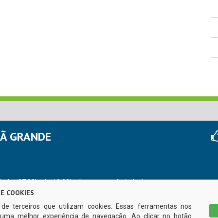
HÃ GRANDE
r das 07:00hs às 13:00hs (exceto nos feriados)
E COOKIES
s de terceiros que utilizam cookies. Essas ferramentas nos
uma melhor experiência de navegação. Ao clicar no botão