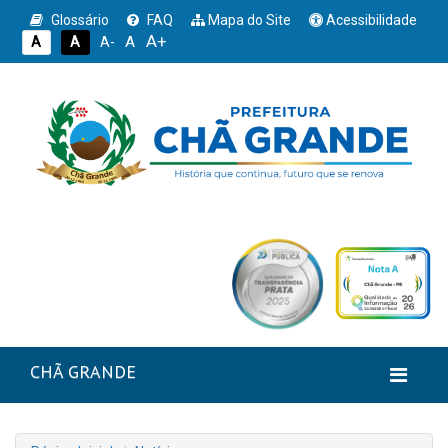
Glossário
FAQ
Mapa do Site
Acessibilidade
A+
A
A
A
A-
CHÃ GRANDE