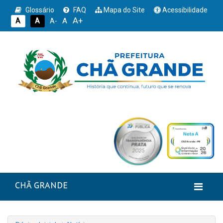
Glossário
FAQ
Mapa do Site
Acessibilidade
A+
A
A
A
A-
CHÃ GRANDE