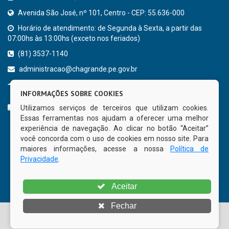
Avenida São José, nº 101, Centro - CEP: 55.636-000
Horário de atendimento: de Segunda à Sexta, a partir das
07:00hs às 13:00hs (exceto nos feriados)
(81) 3537-1140
administracao@chagrande.pe.gov.br
Chã Grande - PE
INFORMAÇÕES SOBRE COOKIES
CURTA NOSSA FAN PAGE
Utilizamos serviços de terceiros que utilizam cookies.
Essas ferramentas nos ajudam a oferecer uma melhor
experiência de navegação. Ao clicar no botão “Aceitar”
você concorda com o uso de cookies em nosso site. Para
maiores informações, acesse a nossa
Política de
Privacidade
.
Aceitar
Fechar
© Copyright 2026 Prefeitura Municipal de Chã Grande | Todos
os direitos reservados