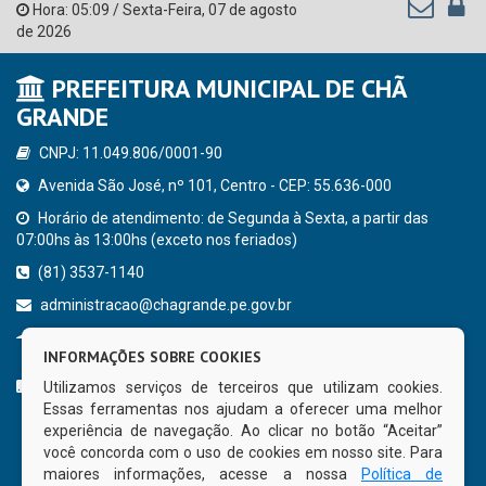
Hora:
05:09
/
Sexta-Feira
,
07 de agosto
de 2026
PREFEITURA MUNICIPAL DE CHÃ
GRANDE
CNPJ: 11.049.806/0001-90
Avenida São José, nº 101, Centro - CEP: 55.636-000
Horário de atendimento: de Segunda à Sexta, a partir das
07:00hs às 13:00hs (exceto nos feriados)
(81) 3537-1140
administracao@chagrande.pe.gov.br
Chã Grande - PE
INFORMAÇÕES SOBRE COOKIES
CURTA NOSSA FAN PAGE
Utilizamos serviços de terceiros que utilizam cookies.
Essas ferramentas nos ajudam a oferecer uma melhor
experiência de navegação. Ao clicar no botão “Aceitar”
você concorda com o uso de cookies em nosso site. Para
maiores informações, acesse a nossa
Política de