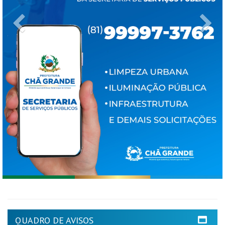
Previous
Ne
QUADRO DE AVISOS