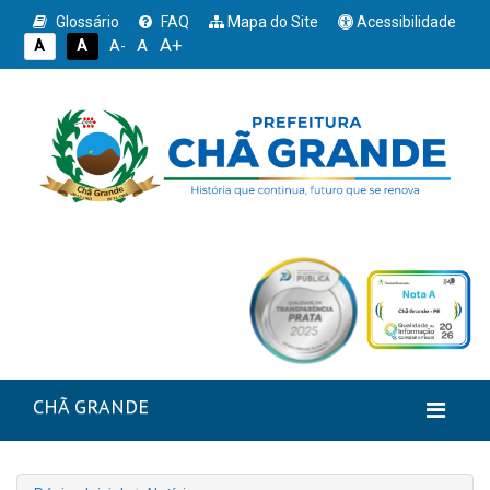
Glossário
FAQ
Mapa do Site
Acessibilidade
A+
A
A
A
A-
CHÃ GRANDE