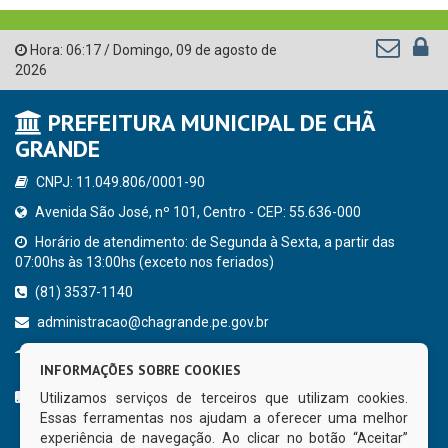
Hora:
06:17
/
Domingo
,
09 de agosto de
2026
PREFEITURA MUNICIPAL DE CHÃ
GRANDE
CNPJ: 11.049.806/0001-90
Avenida São José, nº 101, Centro - CEP: 55.636-000
Horário de atendimento: de Segunda à Sexta, a partir das
07:00hs às 13:00hs (exceto nos feriados)
(81) 3537-1140
administracao@chagrande.pe.gov.br
Chã Grande - PE
INFORMAÇÕES SOBRE COOKIES
CURTA NOSSA FAN PAGE
Utilizamos serviços de terceiros que utilizam cookies.
Essas ferramentas nos ajudam a oferecer uma melhor
experiência de navegação. Ao clicar no botão “Aceitar”