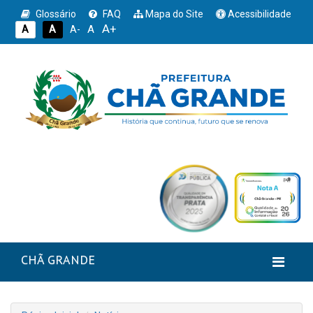
Glossário
FAQ
Mapa do Site
Acessibilidade
A+
A
A
A
A-
CHÃ GRANDE