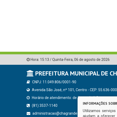
Hora:
15:13
/
Quinta-Feira
,
06 de agosto de 2026
PREFEITURA MUNICIPAL DE C
CNPJ: 11.049.806/0001-90
Avenida São José, nº 101, Centro - CEP: 55.636-000
Horário de atendimento: de Segunda à Sexta, a parti
INFORMAÇÕES SOBR
(81) 3537-1140
Utilizamos serviço
administracao@chagrande.pe.gov.br
ajudam a oferecer 