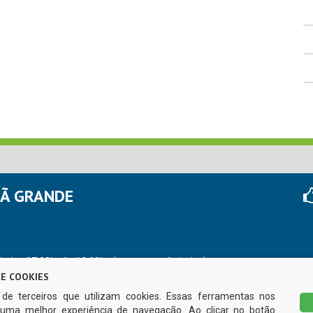
HÃ GRANDE
r das 07:00hs às 13:00hs (exceto nos feriados)
E COOKIES
s de terceiros que utilizam cookies. Essas ferramentas nos
uma melhor experiência de navegação. Ao clicar no botão