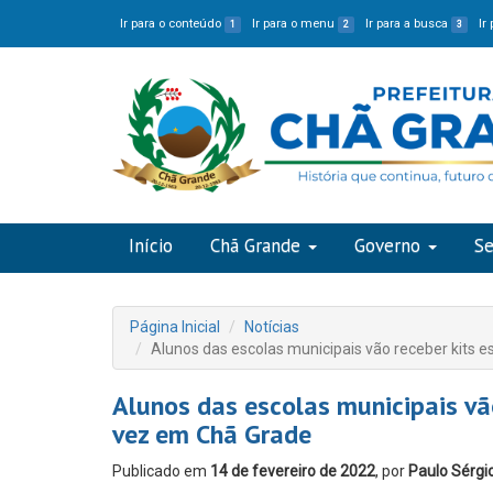
Ir para o conteúdo
Ir para o menu
Ir para a busca
Ir
1
2
3
Início
Chã Grande
Governo
Se
Página Inicial
Notícias
Alunos das escolas municipais vão receber kits 
Alunos das escolas municipais vão
vez em Chã Grade
Publicado em
14 de fevereiro de 2022
, por
Paulo Sérgi