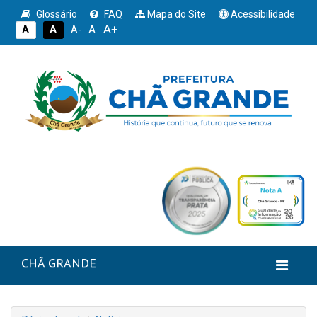
Glossário
FAQ
Mapa do Site
Acessibilidade
A+
A
A
A
A-
CHÃ GRANDE