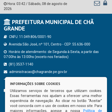
Hora:
03:42
/
Sábado
,
08 de agosto de
2026
PREFEITURA MUNICIPAL DE CHÃ
GRANDE
CNPJ: 11.049.806/0001-90
Avenida São José, nº 101, Centro - CEP: 55.636-000
Horário de atendimento: de Segunda à Sexta, a partir das
07:00hs às 13:00hs (exceto nos feriados)
(81) 3537-1140
administracao@chagrande.pe.gov.br
Chã Grande - PE
INFORMAÇÕES SOBRE COOKIES
CURTA NOSSA FAN PAGE
Utilizamos serviços de terceiros que utilizam cookies.
Essas ferramentas nos ajudam a oferecer uma melhor
experiência de navegação. Ao clicar no botão “Aceitar”
você concorda com o uso de cookies em nosso site. Para
maiores informações, acesse a nossa
Política de