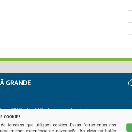
HÃ GRANDE
r das 07:00hs às 13:00hs (exceto nos feriados)
E COOKIES
s de terceiros que utilizam cookies. Essas ferramentas nos
uma melhor experiência de navegação. Ao clicar no botão