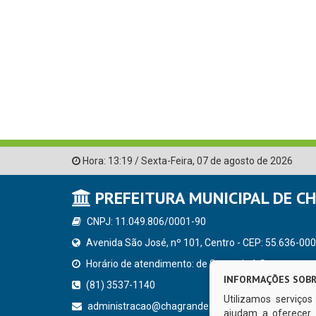
Hora:
13:19
/
Sexta-Feira
,
07 de agosto de 2026
PREFEITURA MUNICIPAL DE C
CNPJ: 11.049.806/0001-90
Avenida São José, nº 101, Centro - CEP: 55.636-000
Horário de atendimento: de Segunda à Sexta, a parti
INFORMAÇÕES SOBR
(81) 3537-1140
Utilizamos serviço
administracao@chagrande.pe.gov.br
ajudam a oferecer 