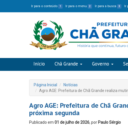
Ir para o conteúdo
Ir para o menu
Ir para a busca
Ir
1
2
3
Início
Chã Grande
Governo
Se
Página Inicial
Notícias
Agro AGE: Prefeitura de Chã Grande realiza mut
Agro AGE: Prefeitura de Chã Gran
próxima segunda
Publicado em
01 de julho de 2026
, por
Paulo Sérgio