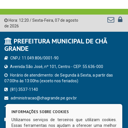
Hora:
12:20
/
Sexta-Feira
,
07 de agosto
de 2026
PREFEITURA MUNICIPAL DE CHÃ
GRANDE
CNPJ: 11.049.806/0001-90
Avenida São José, nº 101, Centro - CEP: 55.636-000
Horário de atendimento: de Segunda à Sexta, a partir das
07:00hs às 13:00hs (exceto nos feriados)
(81) 3537-1140
administracao@chagrande.pe.gov.br
Chã Grande - PE
INFORMAÇÕES SOBRE COOKIES
CURTA NOSSA FAN PAGE
Utilizamos serviços de terceiros que utilizam cookies.
Essas ferramentas nos ajudam a oferecer uma melhor