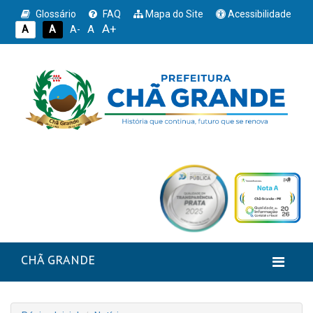
Glossário
FAQ
Mapa do Site
Acessibilidade
A+
A
A
A
A-
CHÃ GRANDE