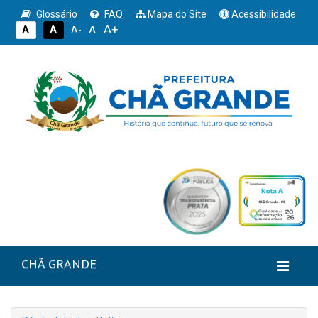
Glossário
FAQ
Mapa do Site
Acessibilidade
A+
A
A
A
A-
CHÃ GRANDE