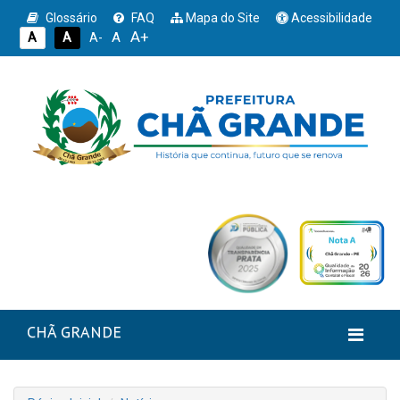
Glossário
FAQ
Mapa do Site
Acessibilidade
A+
A
A
A
A-
CHÃ GRANDE