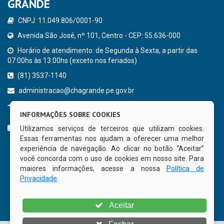
GRANDE
CNPJ: 11.049.806/0001-90
Avenida São José, nº 101, Centro - CEP: 55.636-000
Horário de atendimento: de Segunda à Sexta, a partir das
07:00hs às 13:00hs (exceto nos feriados)
(81) 3537-1140
administracao@chagrande.pe.gov.br
Chã Grande - PE
INFORMAÇÕES SOBRE COOKIES
CURTA NOSSA FAN PAGE
Utilizamos serviços de terceiros que utilizam cookies.
Essas ferramentas nos ajudam a oferecer uma melhor
experiência de navegação. Ao clicar no botão “Aceitar”
você concorda com o uso de cookies em nosso site. Para
maiores informações, acesse a nossa
Política de
Privacidade
.
Aceitar