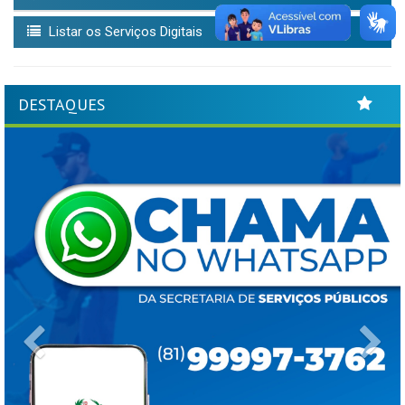
Listar os Serviços Digitais
DESTAQUES
Previous
Ne