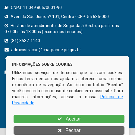
CNPJ: 11.049.806/0001-90
Avenida São José, nº 101, Centro - CEP: 55.636-000
Horário de atendimento: de Segunda à Sexta, a partir das
07:00hs às 13:00hs (exceto nos feriados)
(81) 3537-1140
administracao@chagrande.pe.gov.br
Chã Grande - PE
INFORMAÇÕES SOBRE COOKIES
CURTA NOSSA FAN PAGE
Utilizamos serviços de terceiros que utilizam cookies.
Essas ferramentas nos ajudam a oferecer uma melhor
experiência de navegação. Ao clicar no botão “Aceitar”
você concorda com o uso de cookies em nosso site. Para
maiores informações, acesse a nossa
Política de
Privacidade
.
Aceitar
Fechar