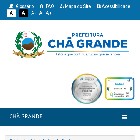
Glossário
FAQ
Mapa do Site
Acessibilidade
A+
A
A
A
A-
CHÃ GRANDE