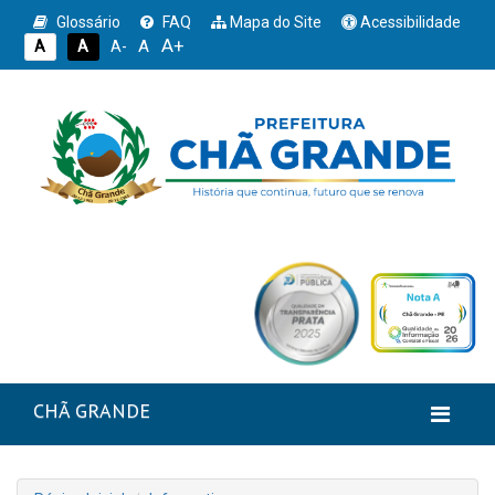
Glossário
FAQ
Mapa do Site
Acessibilidade
A+
A
A
A
A-
CHÃ GRANDE