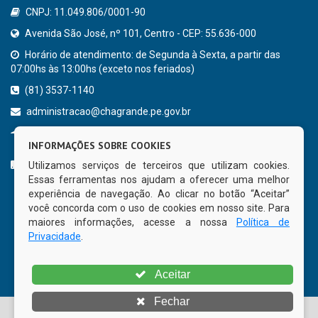
CNPJ: 11.049.806/0001-90
Avenida São José, nº 101, Centro - CEP: 55.636-000
Horário de atendimento: de Segunda à Sexta, a partir das
07:00hs às 13:00hs (exceto nos feriados)
(81) 3537-1140
administracao@chagrande.pe.gov.br
Chã Grande - PE
INFORMAÇÕES SOBRE COOKIES
CURTA NOSSA FAN PAGE
Utilizamos serviços de terceiros que utilizam cookies.
Essas ferramentas nos ajudam a oferecer uma melhor
experiência de navegação. Ao clicar no botão “Aceitar”
você concorda com o uso de cookies em nosso site. Para
maiores informações, acesse a nossa
Política de
Privacidade
.
Aceitar
Fechar
© Copyright 2026 Prefeitura Municipal de Chã Grande | Todos