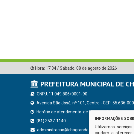
Hora:
17:34
/
Sábado
,
08 de agosto de 2026
PREFEITURA MUNICIPAL DE C
CNPJ: 11.049.806/0001-90
Avenida São José, nº 101, Centro - CEP: 55.636-000
Horário de atendimento: de Segunda à Sexta, a parti
INFORMAÇÕES SOBR
(81) 3537-1140
Utilizamos serviço
administracao@chagrande.pe.gov.br
ajudam a oferecer 