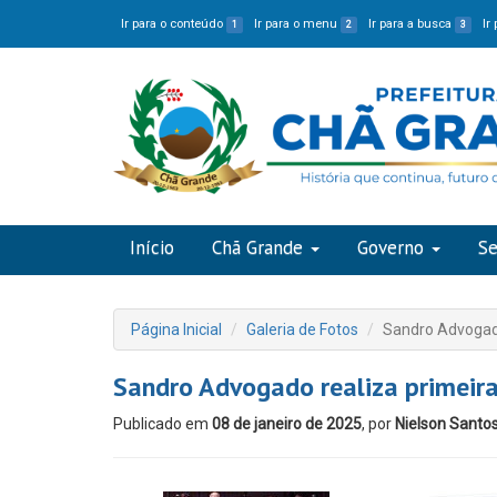
Ir para o conteúdo
Ir para o menu
Ir para a busca
Ir
1
2
3
Início
Chã Grande
Governo
Se
Página Inicial
Galeria de Fotos
Sandro Advogado
Sandro Advogado realiza primeir
Publicado em
08 de janeiro de 2025
, por
Nielson Santo