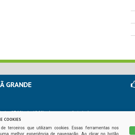
HÃ GRANDE
r das 07:00hs às 13:00hs (exceto nos feriados)
E COOKIES
s de terceiros que utilizam cookies. Essas ferramentas nos
uma melhor experiência de navegação. Ao clicar no botão