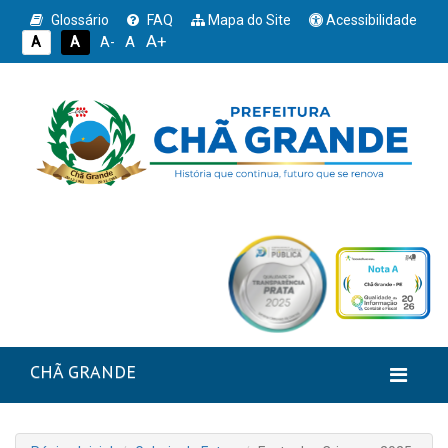
Glossário
FAQ
Mapa do Site
Acessibilidade
A+
A
A
A
A-
CHÃ GRANDE