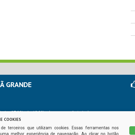
HÃ GRANDE
r das 07:00hs às 13:00hs (exceto nos feriados)
E COOKIES
s de terceiros que utilizam cookies. Essas ferramentas nos
uma melhor experiência de navegação. Ao clicar no botão