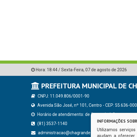
Hora:
18:44
/
Sexta-Feira
,
07 de agosto de 2026
PREFEITURA MUNICIPAL DE C
CNPJ: 11.049.806/0001-90
Avenida São José, nº 101, Centro - CEP: 55.636-000
Horário de atendimento: de Segunda à Sexta, a parti
INFORMAÇÕES SOBR
(81) 3537-1140
Utilizamos serviço
administracao@chagrande.pe.gov.br
ajudam a oferecer 