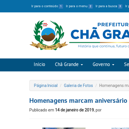
Ir para o conteúdo
Ir para o menu
Ir para a busca
Ir
1
2
3
Início
Chã Grande
Governo
Se
Página Inicial
Galeria de Fotos
Homenagens mar
Homenagens marcam aniversário 
Publicado em
14 de janeiro de 2019
, por