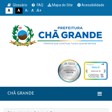
Glossário
FAQ
Mapa do Site
Acessibilidade
A+
A
A
A
A-
CHÃ GRANDE