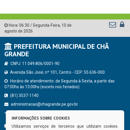
Hora:
06:30
/
Segunda-Feira
,
10 de
agosto de 2026
PREFEITURA MUNICIPAL DE CHÃ
GRANDE
CNPJ: 11.049.806/0001-90
Avenida São José, nº 101, Centro - CEP: 55.636-000
Horário de atendimento: de Segunda à Sexta, a partir das
07:00hs às 13:00hs (exceto nos feriados)
(81) 3537-1140
administracao@chagrande.pe.gov.br
Chã Grande - PE
INFORMAÇÕES SOBRE COOKIES
CURTA NOSSA FAN PAGE
Utilizamos serviços de terceiros que utilizam cookies.