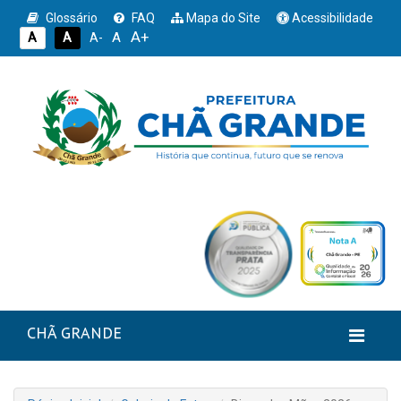
Glossário
FAQ
Mapa do Site
Acessibilidade
A+
A
A
A
A-
CHÃ GRANDE