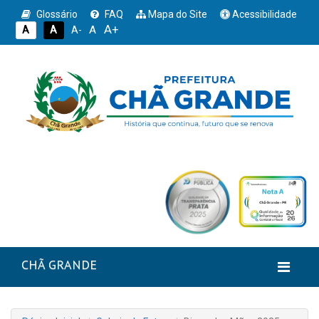
Glossário
FAQ
Mapa do Site
Acessibilidade
A+
A
A
A
A-
CHÃ GRANDE