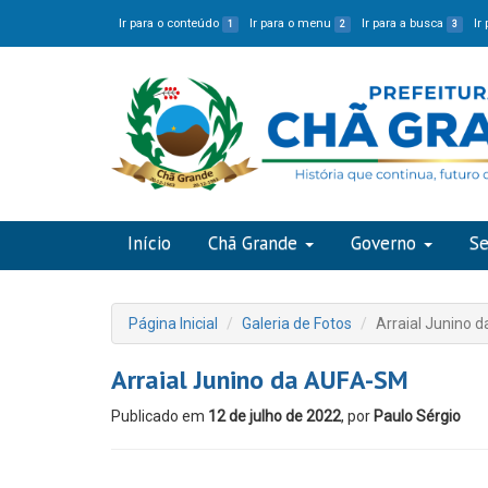
Ir para o conteúdo
Ir para o menu
Ir para a busca
Ir
1
2
3
Início
Chã Grande
Governo
Se
Página Inicial
Galeria de Fotos
Arraial Junino 
Arraial Junino da AUFA-SM
Publicado em
12 de julho de 2022
, por
Paulo Sérgio