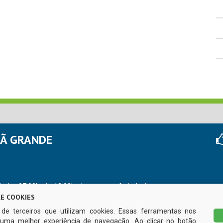
HÃ GRANDE
r das 07:00hs às 13:00hs (exceto nos feriados)
E COOKIES
s de terceiros que utilizam cookies. Essas ferramentas nos
uma melhor experiência de navegação. Ao clicar no botão