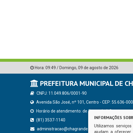
Hora:
09:49
/
Domingo
,
09 de agosto de 2026
PREFEITURA MUNICIPAL DE C
CNPJ: 11.049.806/0001-90
Avenida São José, nº 101, Centro - CEP: 55.636-000
Horário de atendimento: de Segunda à Sexta, a parti
INFORMAÇÕES SOBR
(81) 3537-1140
Utilizamos serviço
administracao@chagrande.pe.gov.br
ajudam a oferecer 