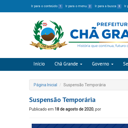
Ir para o conteúdo
Ir para o menu
Ir para a busca
Ir
1
2
3
Início
Chã Grande
Governo
Se
Página Inicial
Suspensão Temporária
Suspensão Temporária
Publicado em
18 de agosto de 2020
, por