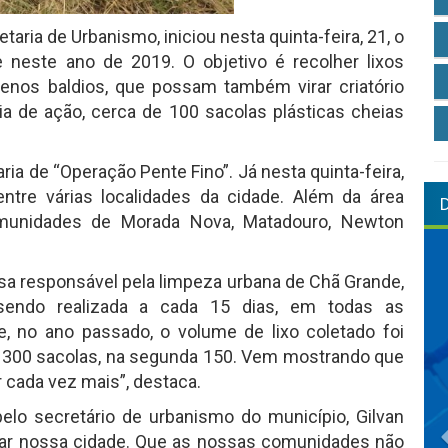
taria de Urbanismo, iniciou nesta quinta-feira, 21, o
 neste ano de 2019. O objetivo é recolher lixos
enos baldios, que possam também virar criatório
a de ação, cerca de 100 sacolas plásticas cheias
ia de “Operação Pente Fino”. Já nesta quinta-feira,
ntre várias localidades da cidade. Além da área
omunidades de Morada Nova, Matadouro, Newton
a responsável pela limpeza urbana de Chã Grande,
 sendo realizada a cada 15 dias, em todas as
, no ano passado, o volume de lixo coletado foi
 300 sacolas, na segunda 150. Vem mostrando que
r cada vez mais”, destaca.
lo secretário de urbanismo do município, Gilvan
mpar nossa cidade. Que as nossas comunidades não