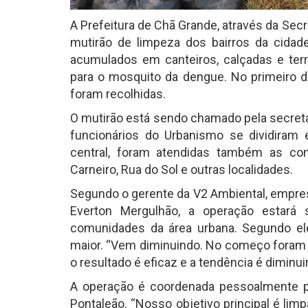
A Prefeitura de Chã Grande, através da Secre
mutirão de limpeza dos bairros da cidade
acumulados em canteiros, calçadas e terr
para o mosquito da dengue. No primeiro di
foram recolhidas.
O mutirão está sendo chamado pela secretar
funcionários do Urbanismo se dividiram e
central, foram atendidas também as c
Carneiro, Rua do Sol e outras localidades.
Segundo o gerente da V2 Ambiental, empres
Everton Mergulhão, a operação estará
comunidades da área urbana. Segundo ele
maior. “Vem diminuindo. No começo foram
o resultado é eficaz e a tendência é diminui
A operação é coordenada pessoalmente pe
Pontaleão. “Nosso objetivo principal é li