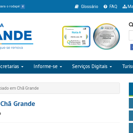
Glossário
FAQ
Ma
 para o rodapé
4
cretarias
Informe-se
Serviços Digitais
Turi
iciado em Chã Grande
 Chã Grande
o