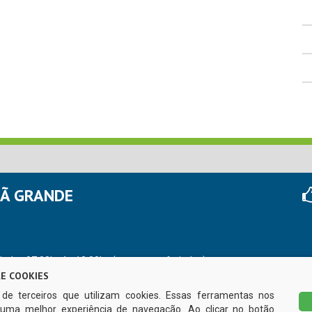
HÃ GRANDE
r das 07:00hs às 13:00hs (exceto nos feriados)
E COOKIES
s de terceiros que utilizam cookies. Essas ferramentas nos
uma melhor experiência de navegação. Ao clicar no botão