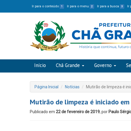
Ir para o conteúdo
Ir para o menu
Ir para a busca
Ir
1
2
3
Início
Chã Grande
Governo
Se
Página Inicial
Notícias
Mutirão de limpeza é in
Mutirão de limpeza é iniciado em
Publicado em
22 de fevereiro de 2019
, por
Paulo Sérgi