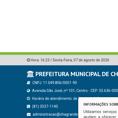
Hora:
16:23
/
Sexta-Feira
,
07 de agosto de 2026
PREFEITURA MUNICIPAL DE C
CNPJ: 11.049.806/0001-90
Avenida São José, nº 101, Centro - CEP: 55.636-000
Horário de atendimento: de Segunda à Sexta, a parti
INFORMAÇÕES SOBR
(81) 3537-1140
Utilizamos serviço
administracao@chagrande.pe.gov.br
ajudam a oferecer 