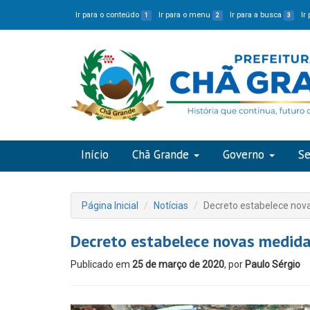
Ir para o conteúdo
Ir para o menu
Ir para a busca
Ir
1
2
3
Início
Chã Grande
Governo
Se
Página Inicial
Notícias
Decreto estabelece nov
Decreto estabelece novas medida
Publicado em
25 de março de 2020
, por
Paulo Sérgio