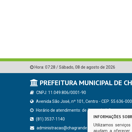
Hora:
07:28
/
Sábado
,
08 de agosto de 2026
PREFEITURA MUNICIPAL DE C
CNPJ: 11.049.806/0001-90
Avenida São José, nº 101, Centro - CEP: 55.636-000
Horário de atendimento: de Segunda à Sexta, a parti
INFORMAÇÕES SOBR
(81) 3537-1140
Utilizamos serviço
administracao@chagrande.pe.gov.br
ajudam a oferecer 