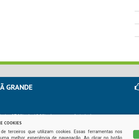
HÃ GRANDE
r das 07:00hs às 13:00hs (exceto nos feriados)
E COOKIES
s de terceiros que utilizam cookies. Essas ferramentas nos
uma melhor experiência de navegação. Ao clicar no botão