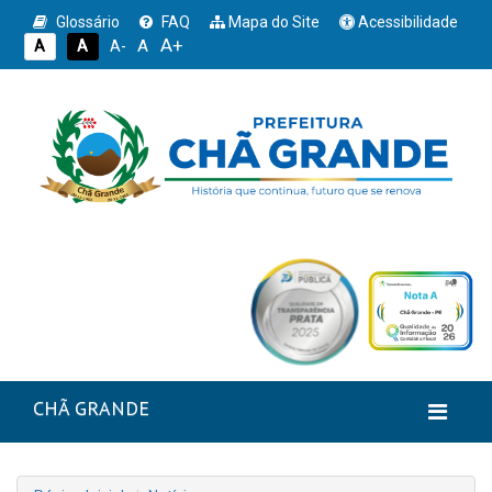
Glossário
FAQ
Mapa do Site
Acessibilidade
A+
A
A
A
A-
CHÃ GRANDE