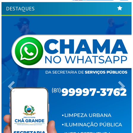
DESTAQUES
Previous
Ne