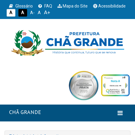
Glossário
FAQ
Mapa do Site
Acessibilidade
A+
A
A
A
A-
CHÃ GRANDE