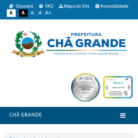
Glossário
FAQ
Mapa do Site
Acessibilidade
A+
A
A
A
A-
CHÃ GRANDE