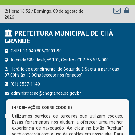
Hora:
16:52
/
Domingo
,
09 de agosto de
2026
PREFEITURA MUNICIPAL DE CHÃ
GRANDE
CNPJ: 11.049.806/0001-90
Avenida São José, nº 101, Centro - CEP: 55.636-000
Horário de atendimento: de Segunda à Sexta, a partir das
07:00hs às 13:00hs (exceto nos feriados)
(81) 3537-1140
administracao@chagrande.pe.gov.br
Chã Grande - PE
INFORMAÇÕES SOBRE COOKIES
CURTA NOSSA FAN PAGE
Utilizamos serviços de terceiros que utilizam cookies.
Essas ferramentas nos ajudam a oferecer uma melhor
experiência de navegação. Ao clicar no botão “Aceitar”
você concorda com o uso de cookies em nosso site. Para