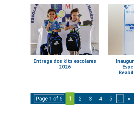
Entrega dos kits escolares
Inaugur
2026
Espe
Reabil
Page 1 of 6
1
2
3
4
5
...
»