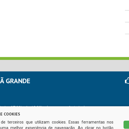
HÃ GRANDE
r das 07:00hs às 13:00hs (exceto nos feriados)
E COOKIES
s de terceiros que utilizam cookies. Essas ferramentas nos
uma melhor experiência de navegação. Ao clicar no botão