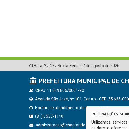
Hora:
22:47
/
Sexta-Feira
,
07 de agosto de 2026
PREFEITURA MUNICIPAL DE C
CNPJ: 11.049.806/0001-90
Avenida São José, nº 101, Centro - CEP: 55.636-000
Horário de atendimento: de Segunda à Sexta, a parti
INFORMAÇÕES SOBR
(81) 3537-1140
Utilizamos serviço
administracao@chagrande.pe.gov.br
ajudam a oferecer 