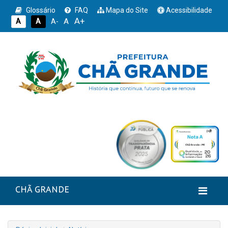
Glossário
FAQ
Mapa do Site
Acessibilidade
A+
A
A
A
A-
CHÃ GRANDE