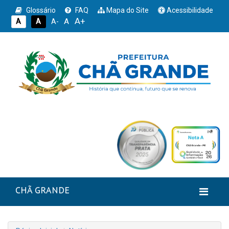
Glossário
FAQ
Mapa do Site
Acessibilidade
A+
A
A
A
A-
CHÃ GRANDE