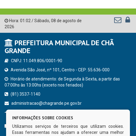
Hora:
01:02
/
Sábado
,
08 de agosto de
2026
PREFEITURA MUNICIPAL DE CHÃ
GRANDE
CNPJ: 11.049.806/0001-90
Avenida São José, nº 101, Centro - CEP: 55.636-000
Horário de atendimento: de Segunda à Sexta, a partir das
07:00hs às 13:00hs (exceto nos feriados)
(81) 3537-1140
administracao@chagrande.pe.gov.br
Chã Grande - PE
INFORMAÇÕES SOBRE COOKIES
CURTA NOSSA FAN PAGE
Utilizamos serviços de terceiros que utilizam cookies.
Essas ferramentas nos ajudam a oferecer uma melhor