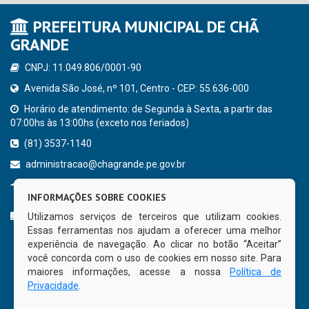
PREFEITURA MUNICIPAL DE CHÃ
GRANDE
CNPJ: 11.049.806/0001-90
Avenida São José, nº 101, Centro - CEP: 55.636-000
Horário de atendimento: de Segunda à Sexta, a partir das
07:00hs às 13:00hs (exceto nos feriados)
(81) 3537-1140
administracao@chagrande.pe.gov.br
Chã Grande - PE
INFORMAÇÕES SOBRE COOKIES
CURTA NOSSA FAN PAGE
Utilizamos serviços de terceiros que utilizam cookies.
Essas ferramentas nos ajudam a oferecer uma melhor
experiência de navegação. Ao clicar no botão “Aceitar”
você concorda com o uso de cookies em nosso site. Para
maiores informações, acesse a nossa
Política de
Privacidade
.