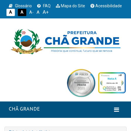
Glossário
FAQ
Mapa do Site
Acessibilidade
A+
A
A
A
A-
CHÃ GRANDE