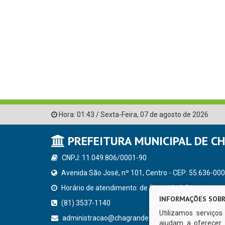
Hora:
01:43
/
Sexta-Feira
,
07 de agosto de 2026
PREFEITURA MUNICIPAL DE C
CNPJ: 11.049.806/0001-90
Avenida São José, nº 101, Centro - CEP: 55.636-000
Horário de atendimento: de Segunda à Sexta, a parti
INFORMAÇÕES SOBR
(81) 3537-1140
Utilizamos serviço
administracao@chagrande.pe.gov.br
ajudam a oferecer 