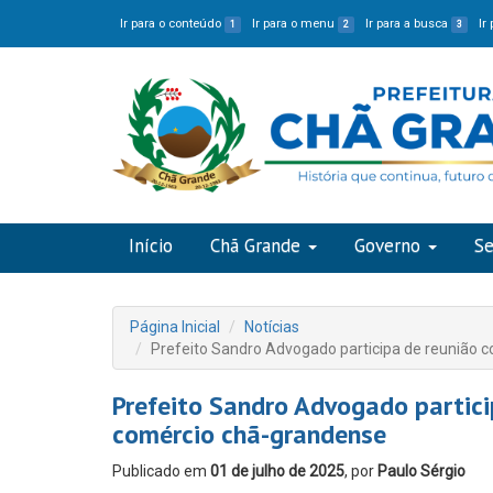
Ir para o conteúdo
Ir para o menu
Ir para a busca
Ir
1
2
3
Início
Chã Grande
Governo
Se
Página Inicial
Notícias
Prefeito Sandro Advogado participa de reunião
Prefeito Sandro Advogado partic
comércio chã-grandense
Publicado em
01 de julho de 2025
, por
Paulo Sérgio