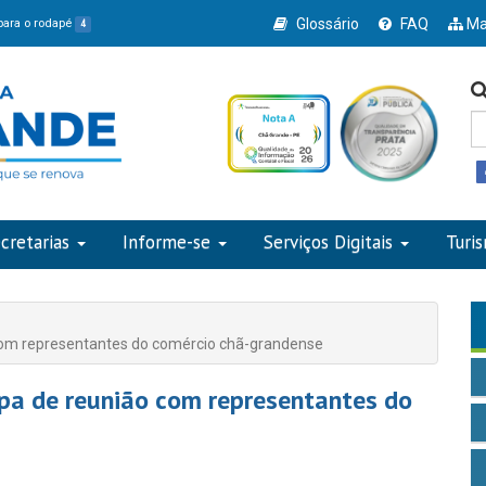
Glossário
FAQ
Ma
 para o rodapé
4
cretarias
Informe-se
Serviços Digitais
Turi
 com representantes do comércio chã-grandense
ipa de reunião com representantes do