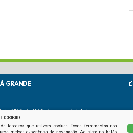
HÃ GRANDE
r das 07:00hs às 13:00hs (exceto nos feriados)
E COOKIES
s de terceiros que utilizam cookies. Essas ferramentas nos
uma melhor experiência de navegação. Ao clicar no botão