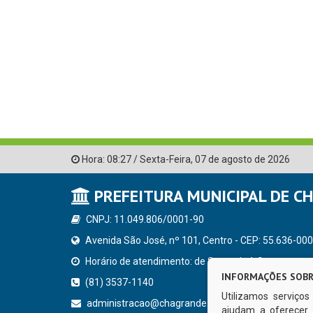
Hora:
08:27
/
Sexta-Feira
,
07 de agosto de 2026
PREFEITURA MUNICIPAL DE C
CNPJ: 11.049.806/0001-90
Avenida São José, nº 101, Centro - CEP: 55.636-000
Horário de atendimento: de Segunda à Sexta, a parti
INFORMAÇÕES SOBR
(81) 3537-1140
Utilizamos serviço
administracao@chagrande.pe.gov.br
ajudam a oferecer 