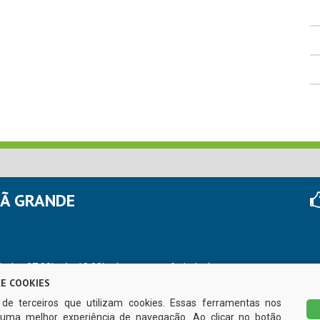
HÃ GRANDE
r das 07:00hs às 13:00hs (exceto nos feriados)
E COOKIES
s de terceiros que utilizam cookies. Essas ferramentas nos
uma melhor experiência de navegação. Ao clicar no botão