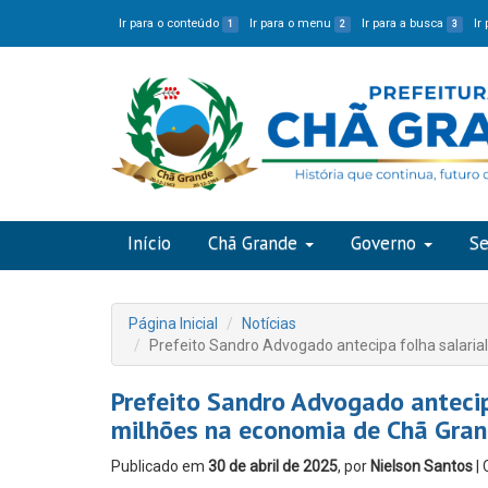
Ir para o conteúdo
Ir para o menu
Ir para a busca
Ir
1
2
3
Início
Chã Grande
Governo
Se
Página Inicial
Notícias
Prefeito Sandro Advogado antecipa folha salaria
Prefeito Sandro Advogado antecipa
milhões na economia de Chã Gra
Publicado em
30 de abril de 2025
, por
Nielson Santos
| 