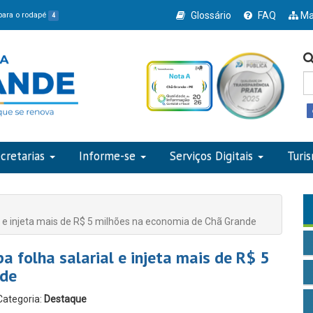
Glossário
FAQ
Ma
 para o rodapé
4
cretarias
Informe-se
Serviços Digitais
Turi
l e injeta mais de R$ 5 milhões na economia de Chã Grande
 folha salarial e injeta mais de R$ 5
nde
Categoria:
Destaque