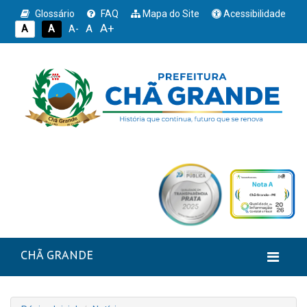
Glossário
FAQ
Mapa do Site
Acessibilidade
A+
A
A
A
A-
CHÃ GRANDE