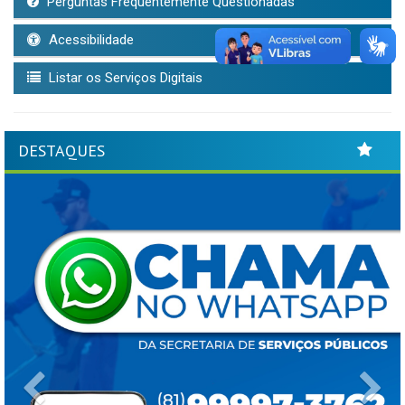
Perguntas Frequentemente Questionadas
Acessibilidade
Listar os Serviços Digitais
DESTAQUES
Previous
Ne