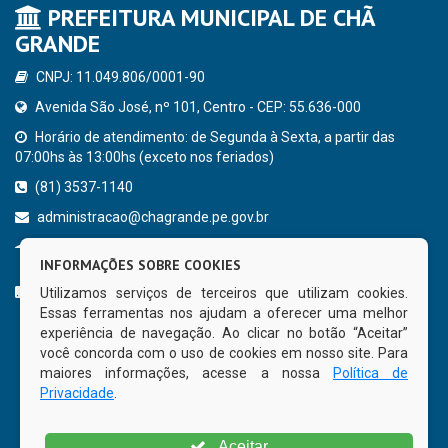
PREFEITURA MUNICIPAL DE CHÃ
GRANDE
CNPJ: 11.049.806/0001-90
Avenida São José, nº 101, Centro - CEP: 55.636-000
Horário de atendimento: de Segunda à Sexta, a partir das
07:00hs às 13:00hs (exceto nos feriados)
(81) 3537-1140
administracao@chagrande.pe.gov.br
Chã Grande - PE
INFORMAÇÕES SOBRE COOKIES
CURTA NOSSA FAN PAGE
Utilizamos serviços de terceiros que utilizam cookies.
Essas ferramentas nos ajudam a oferecer uma melhor
experiência de navegação. Ao clicar no botão “Aceitar”
você concorda com o uso de cookies em nosso site. Para
maiores informações, acesse a nossa
Política de
Privacidade
.
Aceitar