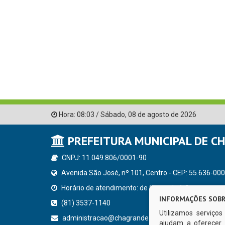
Hora:
08:03
/
Sábado
,
08 de agosto de 2026
PREFEITURA MUNICIPAL DE C
CNPJ: 11.049.806/0001-90
Avenida São José, nº 101, Centro - CEP: 55.636-000
Horário de atendimento: de Segunda à Sexta, a parti
INFORMAÇÕES SOBR
(81) 3537-1140
Utilizamos serviço
administracao@chagrande.pe.gov.br
ajudam a oferecer 