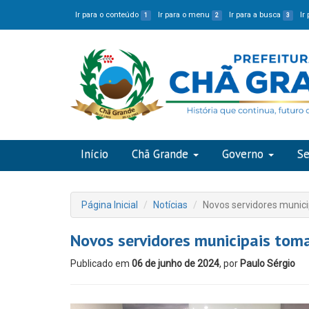
Ir para o conteúdo
Ir para o menu
Ir para a busca
Ir
1
2
3
Início
Chã Grande
Governo
Se
Página Inicial
Notícias
Novos servidores munic
Novos servidores municipais tom
Publicado em
06 de junho de 2024
, por
Paulo Sérgio