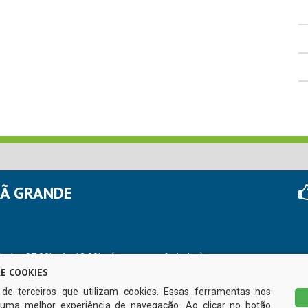
HÃ GRANDE
r das 07:00hs às 13:00hs (exceto nos feriados)
E COOKIES
s de terceiros que utilizam cookies. Essas ferramentas nos
uma melhor experiência de navegação. Ao clicar no botão